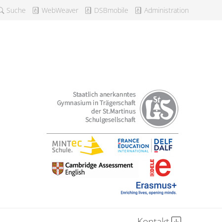
Suche
WebWeaver
DSBmobile
Administration
Kontakt