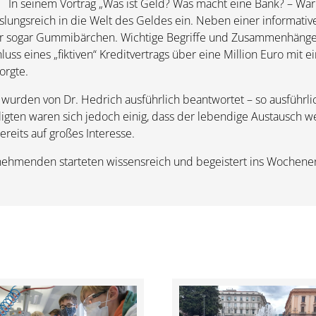
In seinem Vortrag „Was ist Geld? Was macht eine Bank? – Waru
ngsreich in die Welt des Geldes ein. Neben einer informative
oder sogar Gummibärchen. Wichtige Begriffe und Zusammenhäng
ss eines „fiktiven“ Kreditvertrags über eine Million Euro mit ei
orgte.
 wurden von Dr. Hedrich ausführlich beantwortet – so ausführl
ligten waren sich jedoch einig, dass der lebendige Austausch we
ereits auf großes Interesse.
lnehmenden starteten wissensreich und begeistert ins Wochene