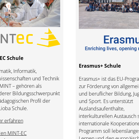
EC Schule
Erasmus+ Schule
atik, Informatik,
issenschaften und Technik
Erasmus+ ist das EU-Prog
 MINT – gehören als
zur Förderung von allgeme
derer Bildungsschwerpunkt
und beruflicher Bildung, J
dagogischen Profil der
und Sport. Es unterstützt
Lioba Schule.
Auslandsaufenthalte,
interkulturellen Austausch
r erfahren
internationale Kooperation
Programm soll lebenslange
den MINT-EC
Lernen und den europäisc