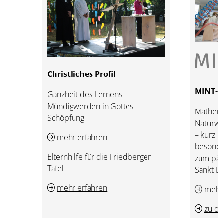
Christliches Profil
MINT-
Ganzheit des Lernens -
Mündigwerden in Gottes
Mathem
Schöpfung
Naturw
– kurz
mehr erfahren
beson
Elternhilfe für die Friedberger
zum pä
Tafel
Sankt 
mehr erfahren
meh
zu 