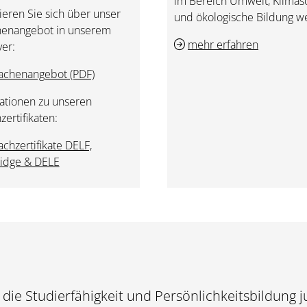
im Bereich Umwelt, Klimas
ieren Sie sich über unser
und ökologische Bildung we
henangebot in unserem
mehr erfahren
yer:
achenangebot (PDF)
ationen zu unseren
zertifikaten:
achzertifikate DELF,
idge & DELE
 die Studierfähigkeit und Persönlichkeitsbildung 