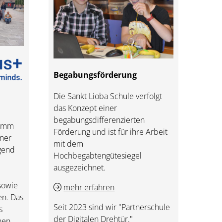
Begabungsförderung
Die Sankt Lioba Schule verfolgt
das Konzept einer
begabungsdifferenzierten
ramm
Förderung und ist für ihre Arbeit
iner
mit dem
ugend
Hochbegabtengütesiegel
ausgezeichnet.
 sowie
mehr erfahren
en. Das
Seit 2023 sind wir "Partnerschule
s
der Digitalen Drehtür."
hen