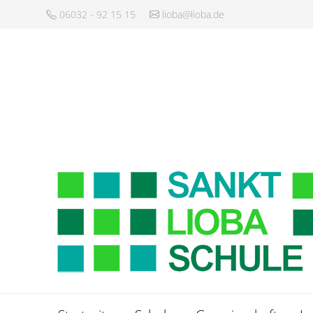
06032 - 92 15 15
lioba@lioba.de