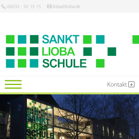
06032 - 92 15 15
lioba@lioba.de
Kontakt
Startseite
Schule
Gemeinschaft