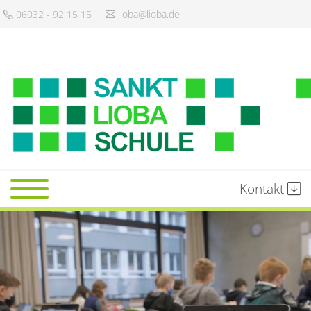
06032 - 92 15 15
lioba@lioba.de
Kontakt
Startseite
Schule
Gemeinschaft