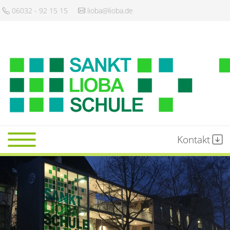
06032 - 92 15 15
lioba@lioba.de
Kontakt
Startseite
Schule
Gemeinschaft